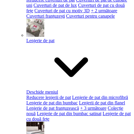
uni
Cuverturi de pat de lux
Cuverturi de pat cu două
fețe
Cuverturi de pat cu motiv 3D
+ 2 următoare
Cuverturi franțuzești
Cuverturi pentru canapele
Lenjerie de pat
Deschide meniul
Reducere lenjerii de pat
Lenjerie de pat din microfibră
Lenjerie de pat din bumbac
Lenjerii de pat din flanel
Lenjerie de pat franțuzească
+ 3 următoare
Colecție
nouă
Lenjerie de pat din bumbac satinat
Lenjerie de pat
cu două fețe