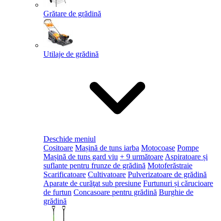
Grătare de grădină
Utilaje de grădină
Deschide meniul
Cositoare
Mașină de tuns iarba
Motocoase
Pompe
Mașină de tuns gard viu
+ 9 următoare
Aspiratoare și
suflante pentru frunze de grădină
Motoferăstraie
Scarificatoare
Cultivatoare
Pulverizatoare de grădină
Aparate de curăţat sub presiune
Furtunuri și cărucioare
de furtun
Concasoare pentru grădină
Burghie de
grădină