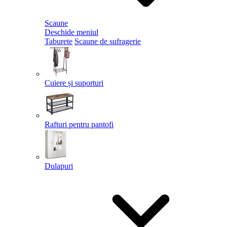
Scaune
Deschide meniul
Taburete
Scaune de sufragerie
Cuiere și suporturi
Rafturi pentru pantofi
Dulapuri