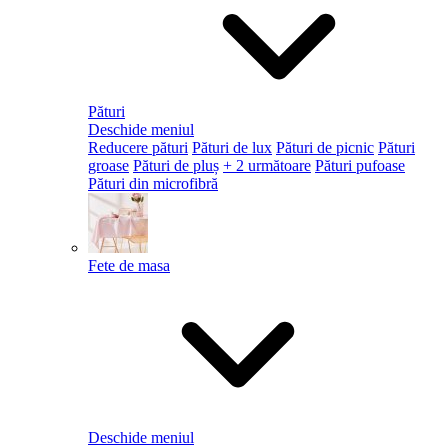
Pături
Deschide meniul
Reducere pături
Pături de lux
Pături de picnic
Pături
groase
Pături de pluș
+ 2 următoare
Pături pufoase
Pături din microfibră
Fete de masa
Deschide meniul