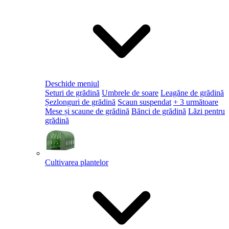
Deschide meniul
Seturi de grădină
Umbrele de soare
Leagăne de grădină
Șezlonguri de grădină
Scaun suspendat
+ 3 următoare
Mese și scaune de grădină
Bănci de grădină
Lăzi pentru
grădină
Cultivarea plantelor