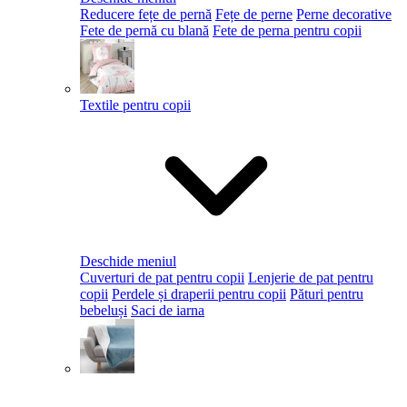
Reducere fețe de pernă
Fețe de perne
Perne decorative
Fete de pernă cu blană
Fete de perna pentru copii
Textile pentru copii
Deschide meniul
Cuverturi de pat pentru copii
Lenjerie de pat pentru
copii
Perdele și draperii pentru copii
Pături pentru
bebeluși
Saci de iarna