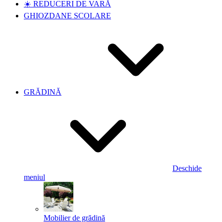
☀️ REDUCERI DE VARĂ
GHIOZDANE SCOLARE
GRĂDINĂ
Deschide
meniul
Mobilier de grădină