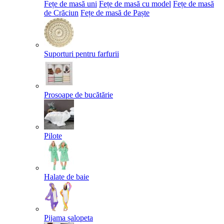
Fețe de masă uni
Fețe de masă cu model
Fețe de masă
de Crăciun
Fețe de masă de Paște​
Suporturi pentru farfurii
Prosoape de bucătărie
Pilote
Halate de baie
Pijama șalopeta