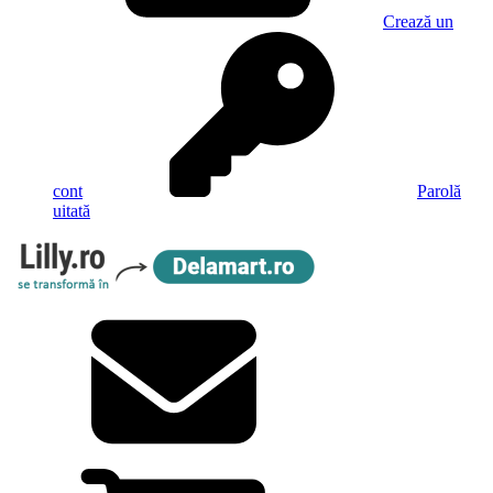
Crează un
cont
Parolă
uitată