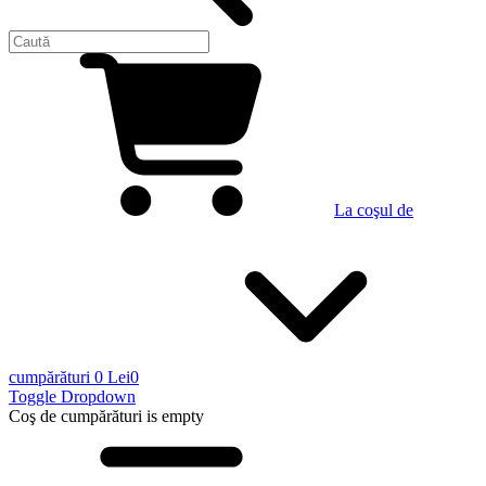
La coşul de
cumpărături
0 Lei
0
Toggle Dropdown
Coş de cumpărături
is empty