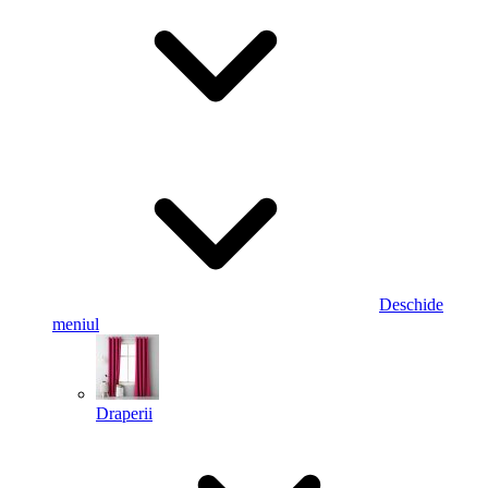
Deschide
meniul
Draperii