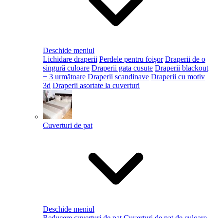
Deschide meniul
Lichidare draperii
Perdele pentru foișor
Draperii de o
singură culoare
Draperii gata cusute
Draperii blackout
+ 3 următoare
Draperii scandinave
Draperii cu motiv
3d
Draperii asortate la cuverturi
Cuverturi de pat
Deschide meniul
Reducere cuverturi de pat
Cuverturi de pat de culoare