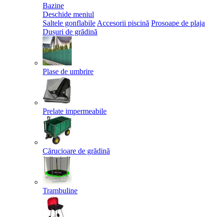
Bazine
Deschide meniul
Saltele gonflabile
Accesorii piscină
Prosoape de plaja
Dușuri de grădină
Plase de umbrire
Prelate impermeabile
Cărucioare de grădină
Trambuline