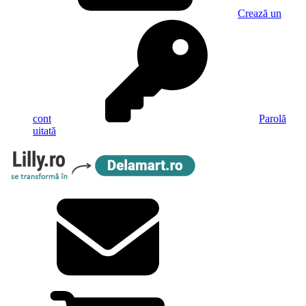
Crează un
cont
Parolă
uitată