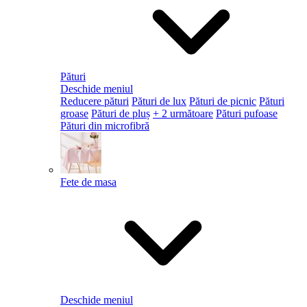
Pături
Deschide meniul
Reducere pături
Pături de lux
Pături de picnic
Pături
groase
Pături de pluș
+ 2 următoare
Pături pufoase
Pături din microfibră
Fete de masa
Deschide meniul