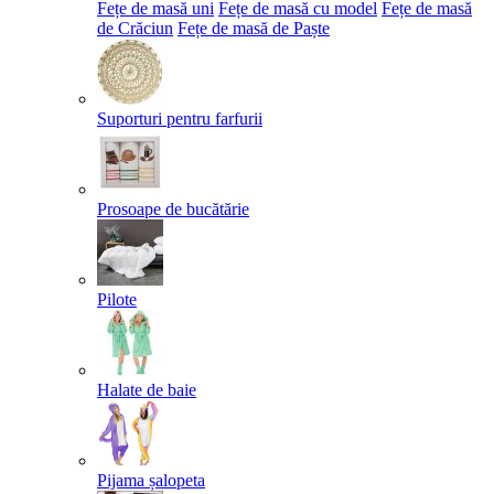
Fețe de masă uni
Fețe de masă cu model
Fețe de masă
de Crăciun
Fețe de masă de Paște​
Suporturi pentru farfurii
Prosoape de bucătărie
Pilote
Halate de baie
Pijama șalopeta