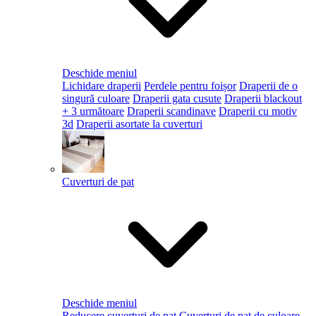
Deschide meniul
Lichidare draperii
Perdele pentru foișor
Draperii de o
singură culoare
Draperii gata cusute
Draperii blackout
+ 3 următoare
Draperii scandinave
Draperii cu motiv
3d
Draperii asortate la cuverturi
Cuverturi de pat
Deschide meniul
Reducere cuverturi de pat
Cuverturi de pat de culoare