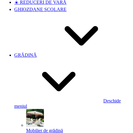
☀️ REDUCERI DE VARĂ
GHIOZDANE SCOLARE
GRĂDINĂ
Deschide
meniul
Mobilier de grădină