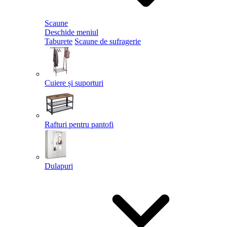
Scaune
Deschide meniul
Taburete
Scaune de sufragerie
Cuiere și suporturi
Rafturi pentru pantofi
Dulapuri