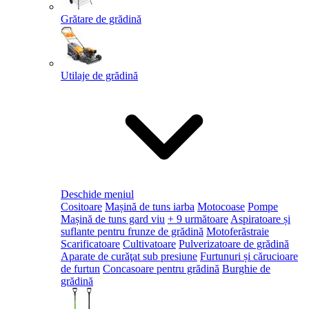
Grătare de grădină
Utilaje de grădină
Deschide meniul
Cositoare
Mașină de tuns iarba
Motocoase
Pompe
Mașină de tuns gard viu
+ 9 următoare
Aspiratoare și
suflante pentru frunze de grădină
Motoferăstraie
Scarificatoare
Cultivatoare
Pulverizatoare de grădină
Aparate de curăţat sub presiune
Furtunuri și cărucioare
de furtun
Concasoare pentru grădină
Burghie de
grădină