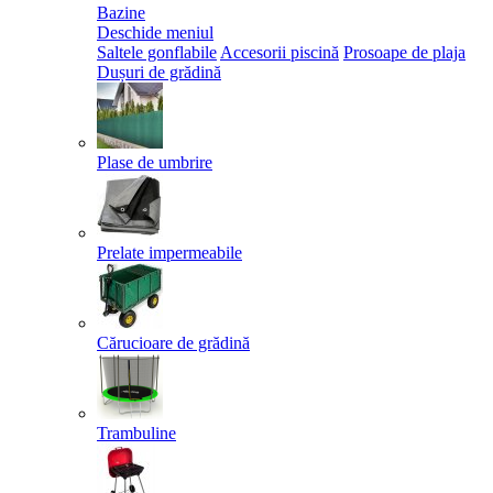
Bazine
Deschide meniul
Saltele gonflabile
Accesorii piscină
Prosoape de plaja
Dușuri de grădină
Plase de umbrire
Prelate impermeabile
Cărucioare de grădină
Trambuline