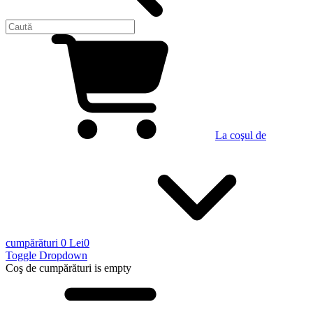
La coşul de
cumpărături
0 Lei
0
Toggle Dropdown
Coş de cumpărături
is empty