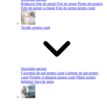
Reducere fețe de pernă
Fețe de perne
Perne decorative
Fete de pernă cu blană
Fete de perna pentru copii
Textile pentru copii
Deschide meniul
Cuverturi de pat pentru copii
Lenjerie de pat pentru
copii
Perdele și draperii pentru copii
Pături pentru
bebeluși
Saci de iarna