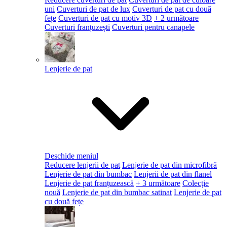
uni
Cuverturi de pat de lux
Cuverturi de pat cu două
fețe
Cuverturi de pat cu motiv 3D
+ 2 următoare
Cuverturi franțuzești
Cuverturi pentru canapele
Lenjerie de pat
Deschide meniul
Reducere lenjerii de pat
Lenjerie de pat din microfibră
Lenjerie de pat din bumbac
Lenjerii de pat din flanel
Lenjerie de pat franțuzească
+ 3 următoare
Colecție
nouă
Lenjerie de pat din bumbac satinat
Lenjerie de pat
cu două fețe