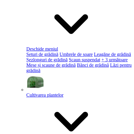
Deschide meniul
Seturi de grădină
Umbrele de soare
Leagăne de grădină
Șezlonguri de grădină
Scaun suspendat
+ 3 următoare
Mese și scaune de grădină
Bănci de grădină
Lăzi pentru
grădină
Cultivarea plantelor