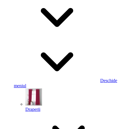
Deschide
meniul
Draperii