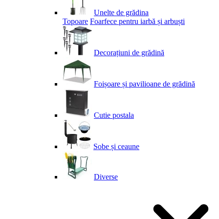
Unelte de grădina
Topoare
Foarfece pentru iarbă și arbuști
Decorațiuni de grădină
Foișoare și pavilioane de grădină
Cutie postala
Sobe și ceaune
Diverse