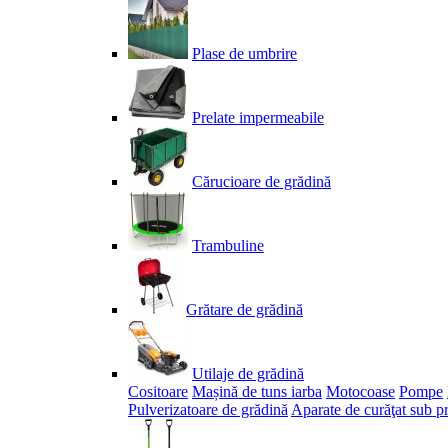
Plase de umbrire
Prelate impermeabile
Cărucioare de grădină
Trambuline
Grătare de grădină
Utilaje de grădină
Cositoare
Mașină de tuns iarba
Motocoase
Pompe
Pulverizatoare de grădină
Aparate de curăţat sub p