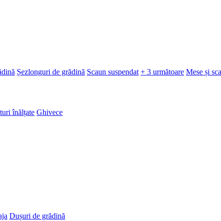
ădină
Șezlonguri de grădină
Scaun suspendat
+ 3 următoare
Mese și sc
turi înălțate
Ghivece
aja
Dușuri de grădină