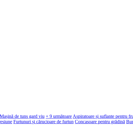
Mașină de tuns gard viu
+ 9 următoare
Aspiratoare și suflante pentru f
resiune
Furtunuri și cărucioare de furtun
Concasoare pentru grădină
Bur