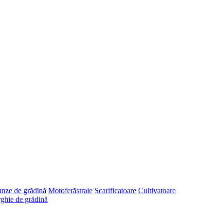
runze de grădină
Motoferăstraie
Scarificatoare
Cultivatoare
ghie de grădină