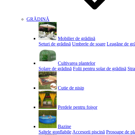
GRĂDINĂ
Mobilier de grădină
Seturi de grădină
Umbrele de soare
Leagăne de gr
Cultivarea plantelor
Solare de grădină
Folii pentru solar de grădină
Stra
Cutie de nisip
Perdele pentru foișor
Bazine
Saltele gonflabile
Accesorii piscină
Prosoape de pl