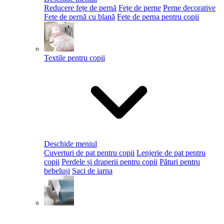
Reducere fețe de pernă
Fețe de perne
Perne decorative
Fete de pernă cu blană
Fete de perna pentru copii
Textile pentru copii
Deschide meniul
Cuverturi de pat pentru copii
Lenjerie de pat pentru
copii
Perdele și draperii pentru copii
Pături pentru
bebeluși
Saci de iarna