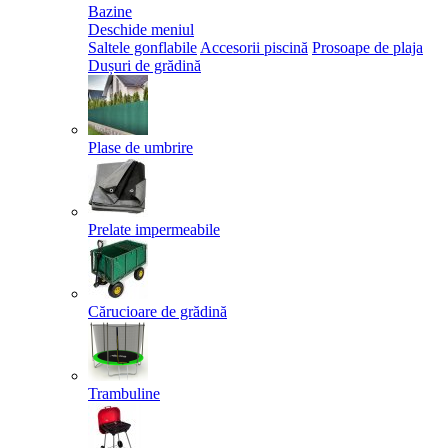
Bazine
Deschide meniul
Saltele gonflabile
Accesorii piscină
Prosoape de plaja
Dușuri de grădină
Plase de umbrire
Prelate impermeabile
Cărucioare de grădină
Trambuline