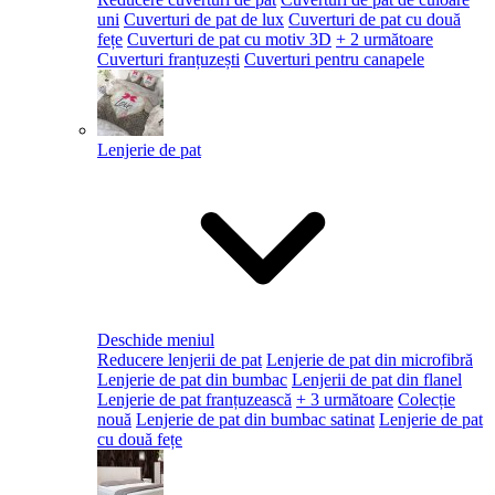
uni
Cuverturi de pat de lux
Cuverturi de pat cu două
fețe
Cuverturi de pat cu motiv 3D
+ 2 următoare
Cuverturi franțuzești
Cuverturi pentru canapele
Lenjerie de pat
Deschide meniul
Reducere lenjerii de pat
Lenjerie de pat din microfibră
Lenjerie de pat din bumbac
Lenjerii de pat din flanel
Lenjerie de pat franțuzească
+ 3 următoare
Colecție
nouă
Lenjerie de pat din bumbac satinat
Lenjerie de pat
cu două fețe