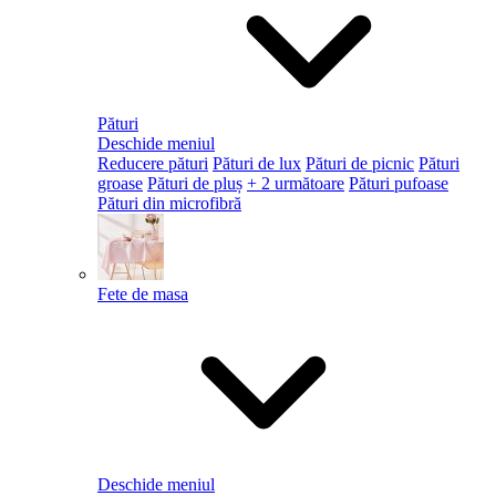
Pături
Deschide meniul
Reducere pături
Pături de lux
Pături de picnic
Pături
groase
Pături de pluș
+ 2 următoare
Pături pufoase
Pături din microfibră
Fete de masa
Deschide meniul