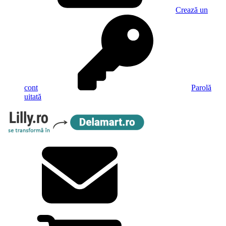
Crează un
cont
Parolă
uitată