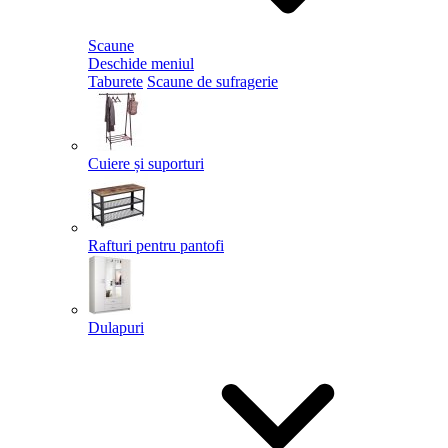
Scaune
Deschide meniul
Taburete
Scaune de sufragerie
Cuiere și suporturi
Rafturi pentru pantofi
Dulapuri