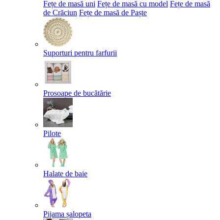
Fețe de masă uni
Fețe de masă cu model
Fețe de masă
de Crăciun
Fețe de masă de Paște​
Suporturi pentru farfurii
Prosoape de bucătărie
Pilote
Halate de baie
Pijama șalopeta