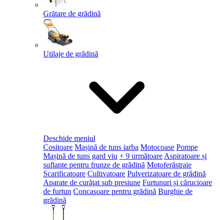
Grătare de grădină
Utilaje de grădină
Deschide meniul
Cositoare
Mașină de tuns iarba
Motocoase
Pompe
Mașină de tuns gard viu
+ 9 următoare
Aspiratoare și
suflante pentru frunze de grădină
Motoferăstraie
Scarificatoare
Cultivatoare
Pulverizatoare de grădină
Aparate de curăţat sub presiune
Furtunuri și cărucioare
de furtun
Concasoare pentru grădină
Burghie de
grădină