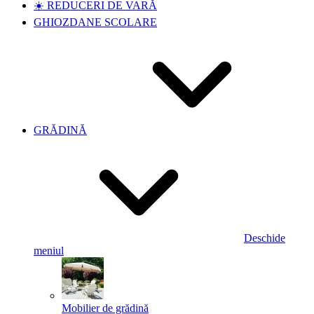
☀️ REDUCERI DE VARĂ
GHIOZDANE SCOLARE
GRĂDINĂ
Deschide
meniul
Mobilier de grădină