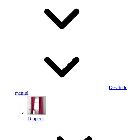
Deschide
meniul
Draperii