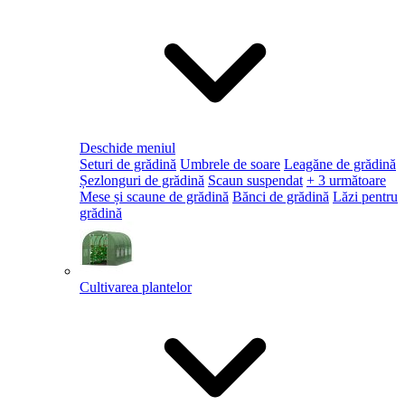
Deschide meniul
Seturi de grădină
Umbrele de soare
Leagăne de grădină
Șezlonguri de grădină
Scaun suspendat
+ 3 următoare
Mese și scaune de grădină
Bănci de grădină
Lăzi pentru
grădină
Cultivarea plantelor