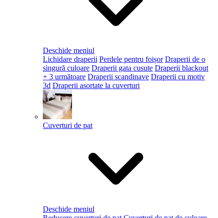
Deschide meniul
Lichidare draperii
Perdele pentru foișor
Draperii de o
singură culoare
Draperii gata cusute
Draperii blackout
+ 3 următoare
Draperii scandinave
Draperii cu motiv
3d
Draperii asortate la cuverturi
Cuverturi de pat
Deschide meniul
Reducere cuverturi de pat
Cuverturi de pat de culoare