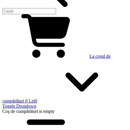
La coşul de
cumpărături
0 Lei
0
Toggle Dropdown
Coş de cumpărături
is empty