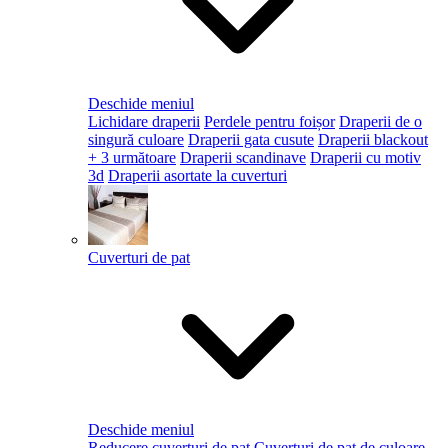
Deschide meniul
Lichidare draperii
Perdele pentru foișor
Draperii de o
singură culoare
Draperii gata cusute
Draperii blackout
+ 3 următoare
Draperii scandinave
Draperii cu motiv
3d
Draperii asortate la cuverturi
Cuverturi de pat
Deschide meniul
Reducere cuverturi de pat
Cuverturi de pat de culoare