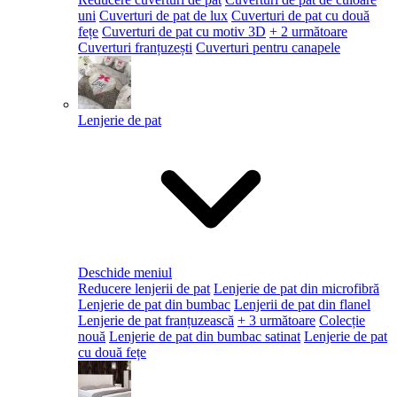
uni
Cuverturi de pat de lux
Cuverturi de pat cu două
fețe
Cuverturi de pat cu motiv 3D
+ 2 următoare
Cuverturi franțuzești
Cuverturi pentru canapele
Lenjerie de pat
Deschide meniul
Reducere lenjerii de pat
Lenjerie de pat din microfibră
Lenjerie de pat din bumbac
Lenjerii de pat din flanel
Lenjerie de pat franțuzească
+ 3 următoare
Colecție
nouă
Lenjerie de pat din bumbac satinat
Lenjerie de pat
cu două fețe