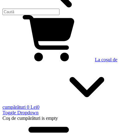
La coşul de
cumpărături
0 Lei
0
Toggle Dropdown
Coş de cumpărături
is empty