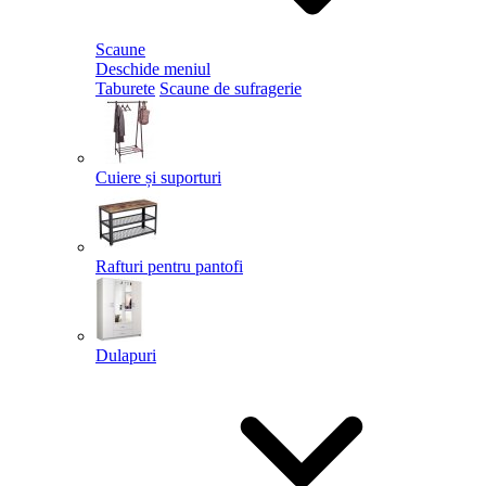
Scaune
Deschide meniul
Taburete
Scaune de sufragerie
Cuiere și suporturi
Rafturi pentru pantofi
Dulapuri