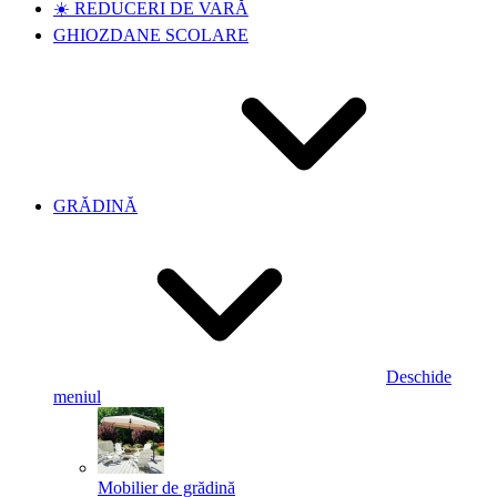
☀️ REDUCERI DE VARĂ
GHIOZDANE SCOLARE
GRĂDINĂ
Deschide
meniul
Mobilier de grădină