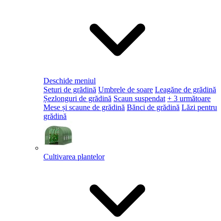
Deschide meniul
Seturi de grădină
Umbrele de soare
Leagăne de grădină
Șezlonguri de grădină
Scaun suspendat
+ 3 următoare
Mese și scaune de grădină
Bănci de grădină
Lăzi pentru
grădină
Cultivarea plantelor