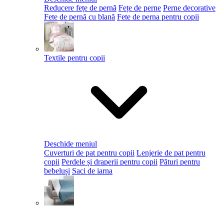
Reducere fețe de pernă
Fețe de perne
Perne decorative
Fete de pernă cu blană
Fete de perna pentru copii
Textile pentru copii
Deschide meniul
Cuverturi de pat pentru copii
Lenjerie de pat pentru
copii
Perdele și draperii pentru copii
Pături pentru
bebeluși
Saci de iarna