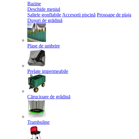
Bazine
Deschide meniul
Saltele gonflabile
Accesorii piscină
Prosoape de plaja
Dușuri de grădină
Plase de umbrire
Prelate impermeabile
Cărucioare de grădină
Trambuline