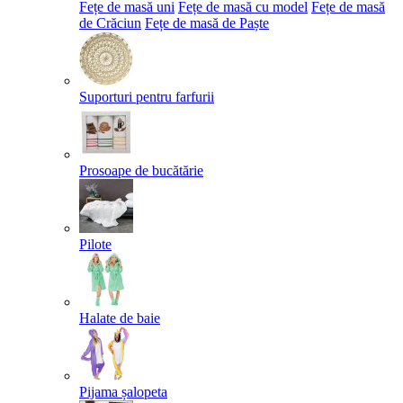
Fețe de masă uni
Fețe de masă cu model
Fețe de masă
de Crăciun
Fețe de masă de Paște​
Suporturi pentru farfurii
Prosoape de bucătărie
Pilote
Halate de baie
Pijama șalopeta