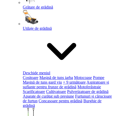
Grătare de grădină
Utilaje de grădină
Deschide meniul
Cositoare
Mașină de tuns iarba
Motocoase
Pompe
Mașină de tuns gard viu
+ 9 următoare
Aspiratoare și
suflante pentru frunze de grădină
Motoferăstraie
Scarificatoare
Cultivatoare
Pulverizatoare de grădină
Aparate de curăţat sub presiune
Furtunuri și cărucioare
de furtun
Concasoare pentru grădină
Burghie de
grădină