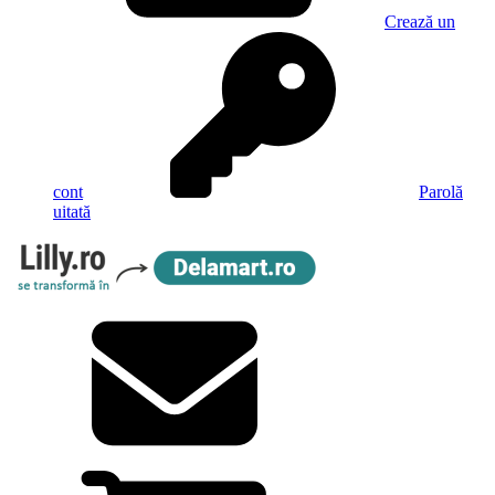
Crează un
cont
Parolă
uitată