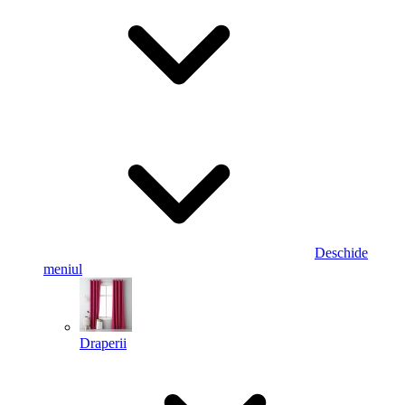
Deschide
meniul
Draperii