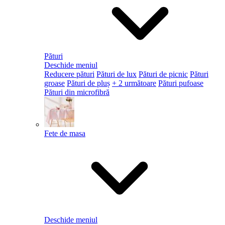
Pături
Deschide meniul
Reducere pături
Pături de lux
Pături de picnic
Pături
groase
Pături de pluș
+ 2 următoare
Pături pufoase
Pături din microfibră
Fete de masa
Deschide meniul