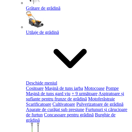
Grătare de grădină
Utilaje de grădină
Deschide meniul
Cositoare
Mașină de tuns iarba
Motocoase
Pompe
Mașină de tuns gard viu
+ 9 următoare
Aspiratoare și
suflante pentru frunze de grădină
Motoferăstraie
Scarificatoare
Cultivatoare
Pulverizatoare de grădină
Aparate de curăţat sub presiune
Furtunuri și cărucioare
de furtun
Concasoare pentru grădină
Burghie de
grădină