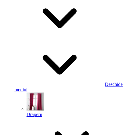
Deschide
meniul
Draperii