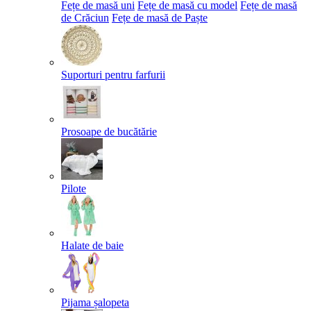
Fețe de masă uni
Fețe de masă cu model
Fețe de masă
de Crăciun
Fețe de masă de Paște​
Suporturi pentru farfurii
Prosoape de bucătărie
Pilote
Halate de baie
Pijama șalopeta