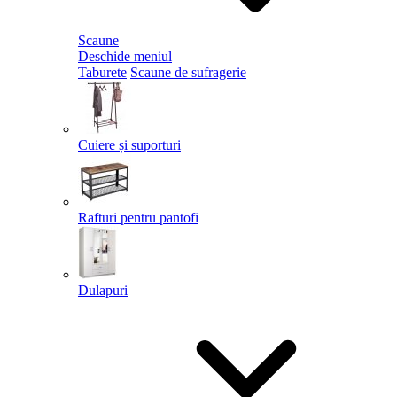
Scaune
Deschide meniul
Taburete
Scaune de sufragerie
Cuiere și suporturi
Rafturi pentru pantofi
Dulapuri