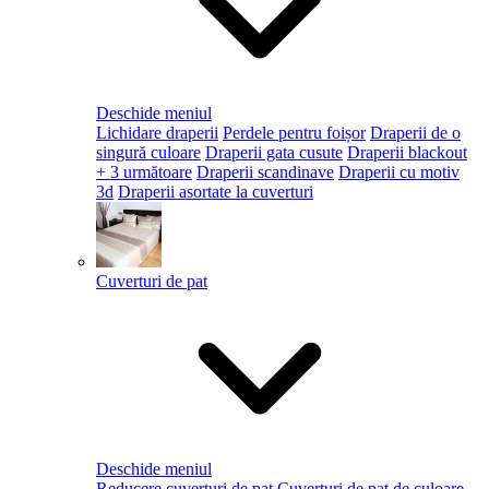
Deschide meniul
Lichidare draperii
Perdele pentru foișor
Draperii de o
singură culoare
Draperii gata cusute
Draperii blackout
+ 3 următoare
Draperii scandinave
Draperii cu motiv
3d
Draperii asortate la cuverturi
Cuverturi de pat
Deschide meniul
Reducere cuverturi de pat
Cuverturi de pat de culoare