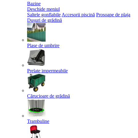
Bazine
Deschide meniul
Saltele gonflabile
Accesorii piscină
Prosoape de plaja
Dușuri de grădină
Plase de umbrire
Prelate impermeabile
Cărucioare de grădină
Trambuline