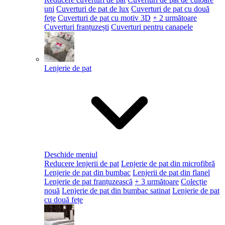
uni
Cuverturi de pat de lux
Cuverturi de pat cu două
fețe
Cuverturi de pat cu motiv 3D
+ 2 următoare
Cuverturi franțuzești
Cuverturi pentru canapele
Lenjerie de pat
Deschide meniul
Reducere lenjerii de pat
Lenjerie de pat din microfibră
Lenjerie de pat din bumbac
Lenjerii de pat din flanel
Lenjerie de pat franțuzească
+ 3 următoare
Colecție
nouă
Lenjerie de pat din bumbac satinat
Lenjerie de pat
cu două fețe