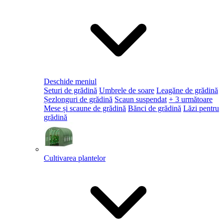
Deschide meniul
Seturi de grădină
Umbrele de soare
Leagăne de grădină
Șezlonguri de grădină
Scaun suspendat
+ 3 următoare
Mese și scaune de grădină
Bănci de grădină
Lăzi pentru
grădină
Cultivarea plantelor