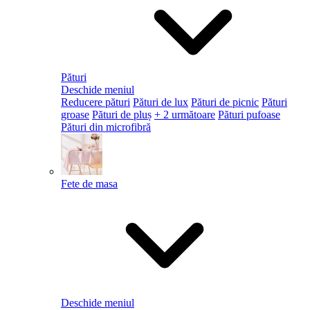
Pături
Deschide meniul
Reducere pături
Pături de lux
Pături de picnic
Pături
groase
Pături de pluș
+ 2 următoare
Pături pufoase
Pături din microfibră
Fete de masa
Deschide meniul