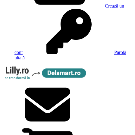
Crează un
cont
Parolă
uitată