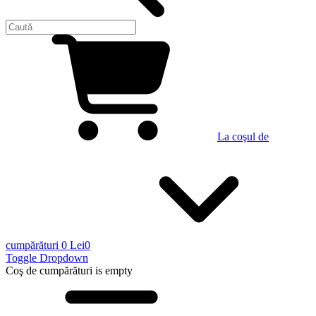
La coşul de
cumpărături
0 Lei
0
Toggle Dropdown
Coş de cumpărături
is empty