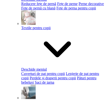
Reducere fețe de pernă
Fețe de perne
Perne decorative
Fete de pernă cu blană
Fete de perna pentru copii
Textile pentru copii
Deschide meniul
Cuverturi de pat pentru copii
Lenjerie de pat pentru
copii
Perdele și draperii pentru copii
Pături pentru
bebeluși
Saci de iarna