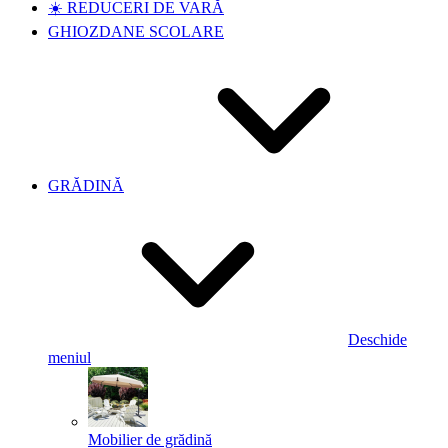
☀️ REDUCERI DE VARĂ
GHIOZDANE SCOLARE
GRĂDINĂ
Deschide
meniul
Mobilier de grădină