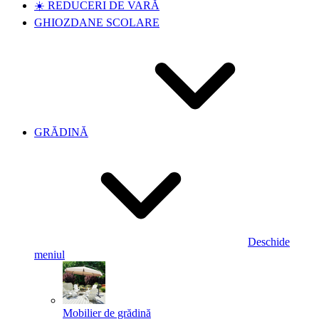
☀️ REDUCERI DE VARĂ
GHIOZDANE SCOLARE
GRĂDINĂ
Deschide
meniul
Mobilier de grădină