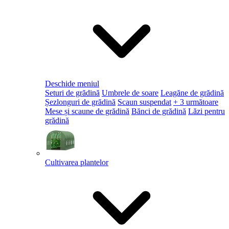
Deschide meniul
Seturi de grădină
Umbrele de soare
Leagăne de grădină
Șezlonguri de grădină
Scaun suspendat
+ 3 următoare
Mese și scaune de grădină
Bănci de grădină
Lăzi pentru
grădină
Cultivarea plantelor