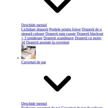
Deschide meniul
Lichidare draperii
Perdele pentru foișor
Draperii de o
singură culoare
Draperii gata cusute
Draperii blackout
+ 3 următoare
Draperii scandinave
Draperii cu motiv
3d
Draperii asortate la cuverturi
Cuverturi de pat
Deschide meniul
Reducere cuverturi de pat
Cuverturi de pat de culoare