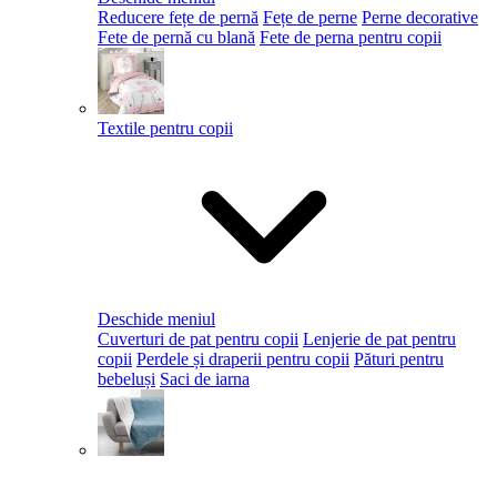
Reducere fețe de pernă
Fețe de perne
Perne decorative
Fete de pernă cu blană
Fete de perna pentru copii
Textile pentru copii
Deschide meniul
Cuverturi de pat pentru copii
Lenjerie de pat pentru
copii
Perdele și draperii pentru copii
Pături pentru
bebeluși
Saci de iarna