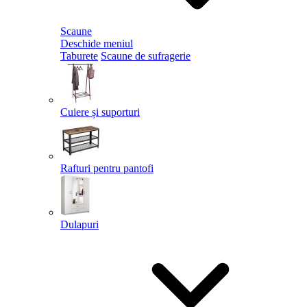
Scaune
Deschide meniul
Taburete
Scaune de sufragerie
Cuiere și suporturi
Rafturi pentru pantofi
Dulapuri