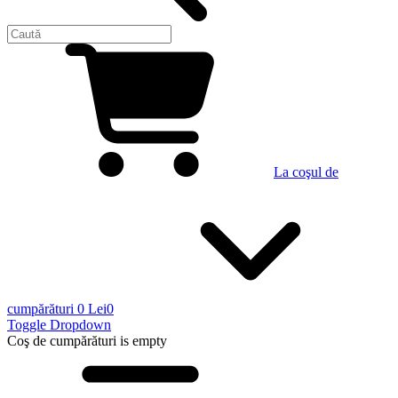
La coşul de
cumpărături
0 Lei
0
Toggle Dropdown
Coş de cumpărături
is empty