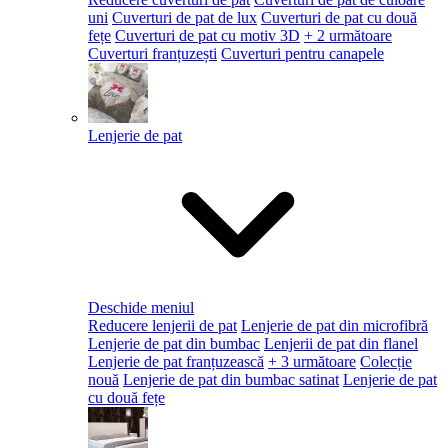
uni
Cuverturi de pat de lux
Cuverturi de pat cu două
fețe
Cuverturi de pat cu motiv 3D
+ 2 următoare
Cuverturi franțuzești
Cuverturi pentru canapele
Lenjerie de pat
Deschide meniul
Reducere lenjerii de pat
Lenjerie de pat din microfibră
Lenjerie de pat din bumbac
Lenjerii de pat din flanel
Lenjerie de pat franțuzească
+ 3 următoare
Colecție
nouă
Lenjerie de pat din bumbac satinat
Lenjerie de pat
cu două fețe