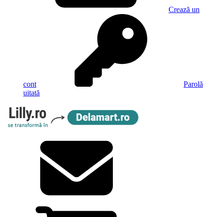
Crează un
cont
Parolă
uitată