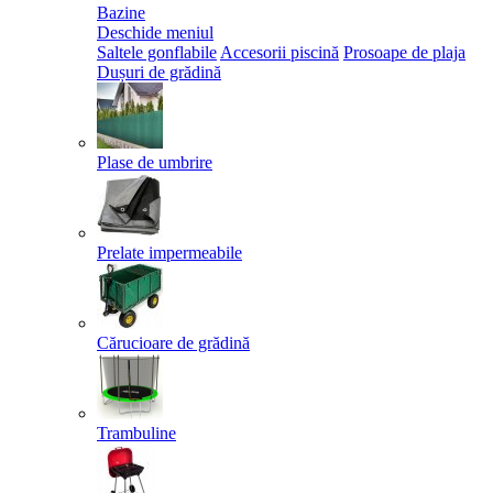
Bazine
Deschide meniul
Saltele gonflabile
Accesorii piscină
Prosoape de plaja
Dușuri de grădină
Plase de umbrire
Prelate impermeabile
Cărucioare de grădină
Trambuline