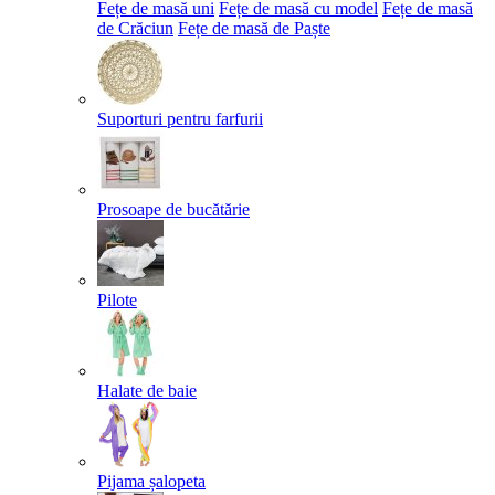
Fețe de masă uni
Fețe de masă cu model
Fețe de masă
de Crăciun
Fețe de masă de Paște​
Suporturi pentru farfurii
Prosoape de bucătărie
Pilote
Halate de baie
Pijama șalopeta