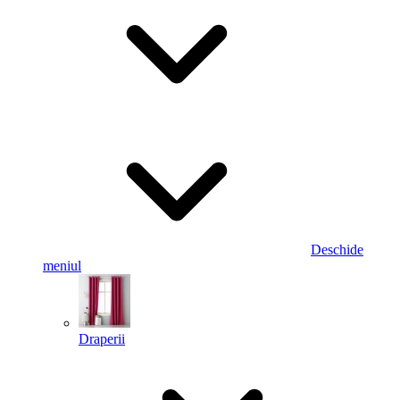
Deschide
meniul
Draperii