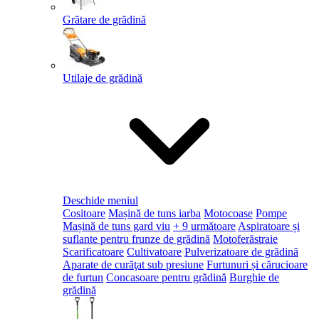
Grătare de grădină
Utilaje de grădină
Deschide meniul
Cositoare
Mașină de tuns iarba
Motocoase
Pompe
Mașină de tuns gard viu
+ 9 următoare
Aspiratoare și
suflante pentru frunze de grădină
Motoferăstraie
Scarificatoare
Cultivatoare
Pulverizatoare de grădină
Aparate de curăţat sub presiune
Furtunuri și cărucioare
de furtun
Concasoare pentru grădină
Burghie de
grădină