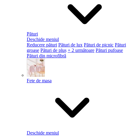
Pături
Deschide meniul
Reducere pături
Pături de lux
Pături de picnic
Pături
groase
Pături de pluș
+ 2 următoare
Pături pufoase
Pături din microfibră
Fete de masa
Deschide meniul